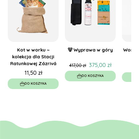
Kot w worku ~
🐻 Wyprawa w góry
Woskow
kolekcja dla Stacji
Ratunkowej Zázrivá
375,00 zł
417,00 zł
11,50 zł
DO KOSZYKA
W
DO KOSZYKA