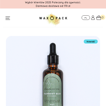
Wybór klientów 2025 Polecany dla żywności.
Darmowa dostawa od 170 zł
O
Dla
Gdzie nas
nas
firm
znajdziesz
0
PL
Nowość