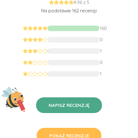
4.96 z 5
Na podstawie 162 recenzji
160
0
1
0
1
NAPISZ RECENZJĘ
POKAŻ RECENZJE