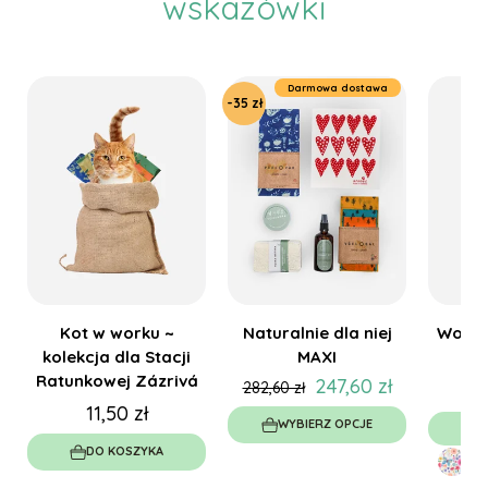
wskazówki
Darmowa dostawa
-35 zł
Kot w worku ~
Naturalnie dla niej
Wosko
kolekcja dla Stacji
MAXI
(2
Ratunkowej Zázrivá
247,60 zł
282,60 zł
11,50 zł
WYBIERZ OPCJE
W
DO KOSZYKA