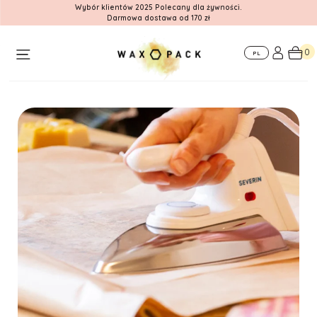
Wybór klientów 2025 Polecany dla żywności.
Darmowa dostawa od 170 zł
O
Dla
Gdzie nas
nas
firm
znajdziesz
0
PL