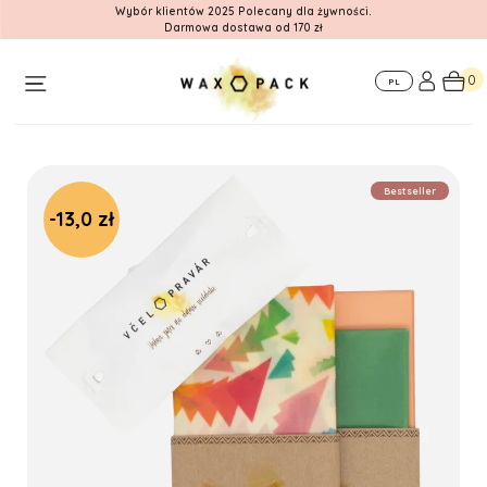
Wybór klientów 2025 Polecany dla żywności.
Darmowa dostawa od 170 zł
O
Dla
Gdzie nas
nas
firm
znajdziesz
0
PL
Bestseller
-13,0 zł