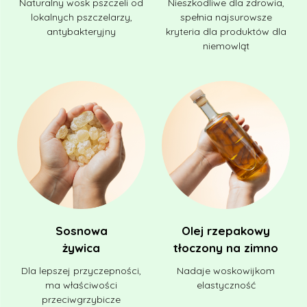
Naturalny wosk pszczeli od
Nieszkodliwe dla zdrowia,
lokalnych pszczelarzy,
spełnia najsurowsze
antybakteryjny
kryteria dla produktów dla
niemowląt
Sosnowa
Olej rzepakowy
żywica
tłoczony na zimno
Dla lepszej przyczepności,
Nadaje woskowijkom
ma właściwości
elastyczność
przeciwgrzybicze