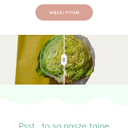
WIĘCEJ PYTAŃ
Psst... to są nasze tajne