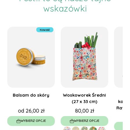
wskazówki
Nowość
Balsam do skóry
Woskoworek Średni
Kot
(27 x 33 cm)
kolek
Ratun
od 26,00 zł
80,00 zł
WYBIERZ OPCJE
WYBIERZ OPCJE