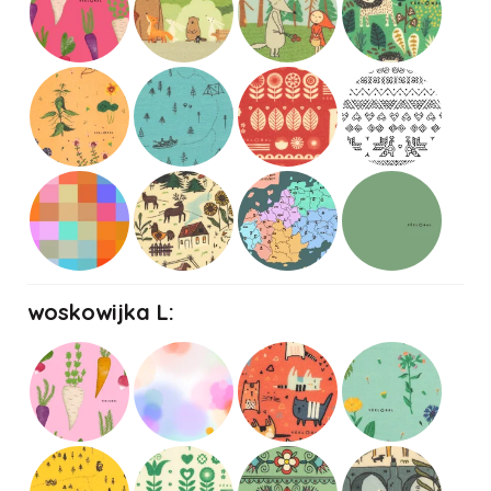
woskowijka L: