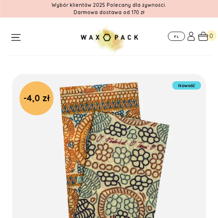
Wybór klientów 2025 Polecany dla żywności.
Darmowa dostawa od 170 zł
O
Dla
Gdzie nas
nas
firm
znajdziesz
0
PL
Nowość
-4,0 zł