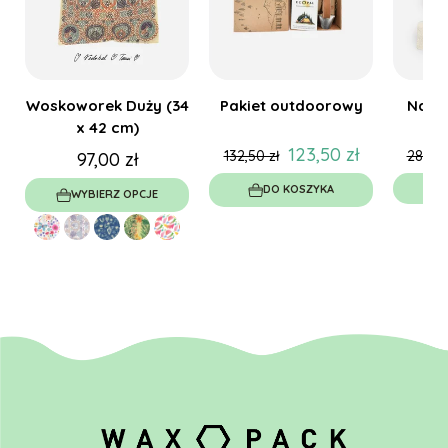
Woskoworek Duży (34
Pakiet outdoorowy
Natur
x 42 cm)
123,50 zł
132,50 zł
282,60
97,00 zł
W
DO KOSZYKA
WYBIERZ OPCJE