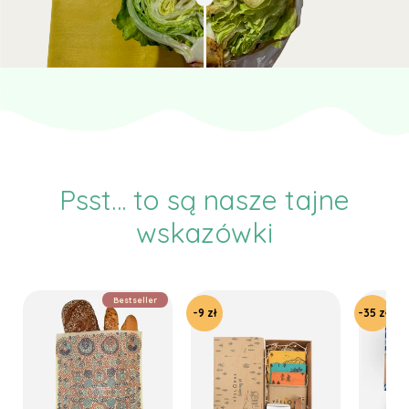
Psst... to są nasze tajne
wskazówki
Bestseller
-9 zł
-35 zł