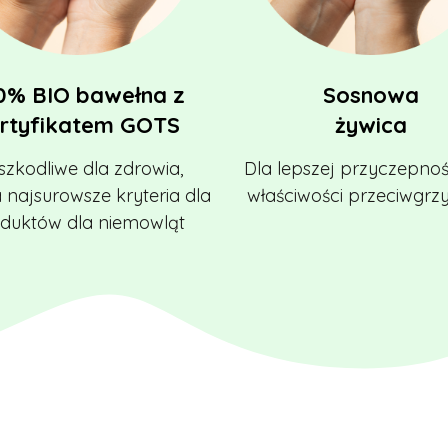
0% BIO bawełna z
Sosnowa
rtyfikatem GOTS
żywica
szkodliwe dla zdrowia,
Dla lepszej przyczepnoś
a najsurowsze kryteria dla
właściwości przeciwgrz
duktów dla niemowląt