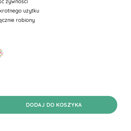
ść żywności
krotnego użytku
ęcznie robiony
DODAJ DO KOSZYKA