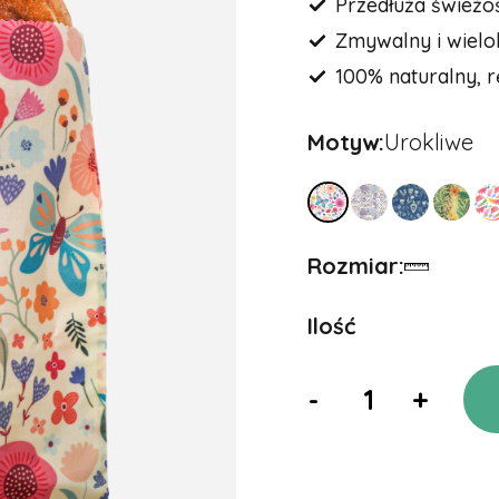
Przedłuża świeżo
Zmywalny i wielo
100% naturalny, r
Motyw:
Urokliwe
Rozmiar:
Ilość
-
+