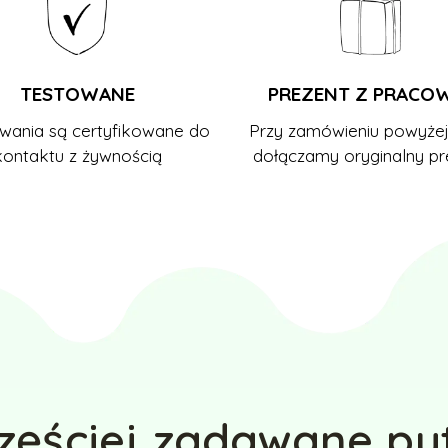
TESTOWANE
PREZENT Z PRACO
ania są certyfikowane do
Przy zamówieniu powyżej
kontaktu z żywnością
dołączamy oryginalny pr
zęściej zadawane py