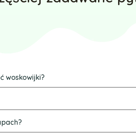
ć woskowijki?
zapach?