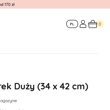
 170 zł
PL
0
k Duży (34 x 42 cm)
agazynie