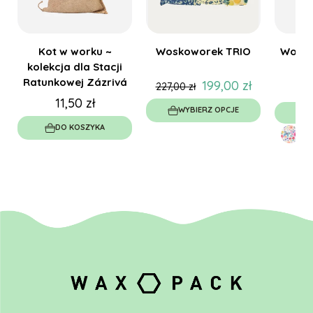
Kot w worku ~
Woskoworek TRIO
Wosko
kolekcja dla Stacji
(2
Ratunkowej Zázrivá
199,00 zł
227,00 zł
11,50 zł
WYBIERZ OPCJE
W
DO KOSZYKA