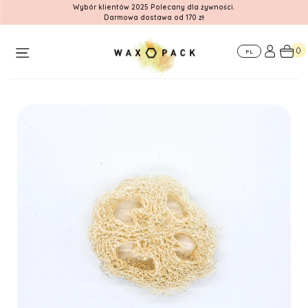
Wybór klientów 2025 Polecany dla żywności.
Darmowa dostawa od 170 zł
O
Dla
Gdzie nas
nas
firm
znajdziesz
0
PL